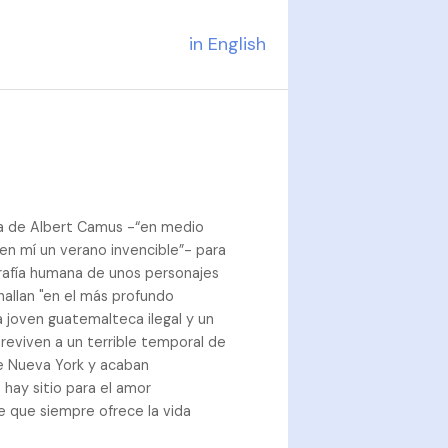
in English
ita de Albert Camus -“en medio
 en mí un verano invencible”- para
rafía humana de unos personajes
hallan "en el más profundo
na joven guatemalteca ilegal y un
eviven a un terrible temporal de
e Nueva York y acaban
 hay sitio para el amor
e que siempre ofrece la vida