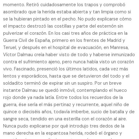
momento. Retiró cuidadosamente los trapos y comprobó
asombrado que la herida estaba abierta y tan limpia como si
se la hubieran pintado en el pecho. No pudo explicarse cómo
el impacto destrozó las costillas y parte del esternón sin
pulverizar el corazón. En los casi tres años de práctica en la
Guerra Civil de España, primero en los frentes de Madrid y
Teruel, y después en el hospital de evacuación, en Manresa,
Víctor Dalmau creía haber visto de todo y haberse inmunizado
contra el sufrimiento ajeno, pero nunca había visto un corazón
vivo. Fascinado, presenció los últimos latidos, cada vez más
lentos y esporádicos, hasta que se detuvieron del todo y el
soldadito terminó de expirar sin un suspiro. Por un breve
instante Dalmau se quedó inmóvil, contemplando el hueco
rojo donde ya nada latía. Entre todos los recuerdos de la
guerra, ése sería el más pertinaz y recurrente, aquel niño de
quince o dieciséis años, todavía imberbe, sucio de batalla y de
sangre seca, tendido en una esterilla con el corazón al aire.
Nunca pudo explicarse por qué introdujo tres dedos de la
mano derecha en la espantosa herida, rodeó el órgano y