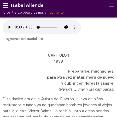
Isabel Allende
libros
largo pétalo de mar
fragmento
Fragmento del audiolibro.
CAPITULO 1
1938
Prepararse, muchachos,
para otra vez matar, morir de nuevo
y cubrir con flores la sangre.
(Neruda: El mar y las campanas)
El soldadito era de la Quinta del Biberón, la leva de niños
reclutados cuando ya no quedaban hombres jóvenes ni viejos
para la guerra. Víctor Dalmau lo recibió junto a otros heridos
que sacaron del vagón de carga sin mucha consideración,