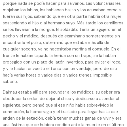
porque nada se podía hacer para salvarlos. Las voluntarias les
mojaban los labios, les hablaban bajito y los acunaban como si
fueran sus hijos, sabiendo que en otra parte habría otra mujer
sosteniendo al hijo o al hermano suyo. Más tarde los camilleros
se los llevarían a la morgue. El soldadito tenía un agujero en el
pecho y el médico, después de examinarlo someramente sin
encontrarle el pulso, determinó que estaba más allá de
cualquier socorro, ya no necesitaba morfina ni consuelo. En el
frente le habían tapado la herida con un trapo, se la habían
protegido con un plato de latón invertido, para evitar el roce,
y y le habían envuelto el torso con un vendaje, pero de eso
hacía varias horas o varios días o varios trenes, imposible
saberlo.
Dalmau estaba allí para secundar a los médicos; su deber era
obedecer la orden de dejar al chico y dedicarse a atender al
siguiente, pero pensó que si ese niño había sobrevivido la
conmoción, la hemorragia y el traslado para llegar hasta ese
anden de la estación, debía tener muchas ganas de vivir y era
una lástima que se hubiera rendido ante la muerte en el último