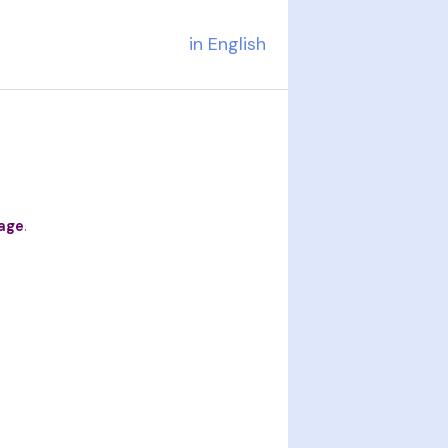
in English
age
.